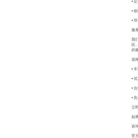
•
•
•
服
我
区
的
选
•
•
•
•
立
如
咨询
官方网