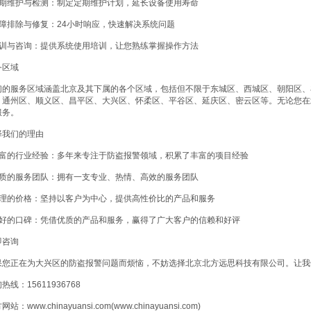
 定期维护与检测：制定定期维护计划，延长设备使用寿命
 故障排除与修复：24小时响应，快速解决系统问题
 培训与咨询：提供系统使用培训，让您熟练掌握操作方法
务区域
们的服务区域涵盖北京及其下属的各个区域，包括但不限于东城区、西城区、朝阳区、
、通州区、顺义区、昌平区、大兴区、怀柔区、平谷区、延庆区、密云区等。无论您在
服务。
择我们的理由
 丰富的行业经验：多年来专注于防盗报警领域，积累了丰富的项目经验
 优质的服务团队：拥有一支专业、热情、高效的服务团队
 合理的价格：坚持以客户为中心，提供高性价比的产品和服务
 良好的口碑：凭借优质的产品和服务，赢得了广大客户的信赖和好评
即咨询
果您正在为大兴区的防盗报警问题而烦恼，不妨选择北京北方远思科技有限公司。让我
热线：15611936768
站：www.chinayuansi.com(www.chinayuansi.com)