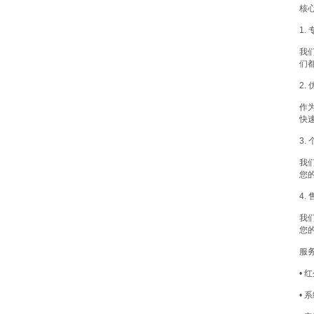
核
1.
我
们
2.
作
快
3.
我
您
4.
我
您
服
•
•