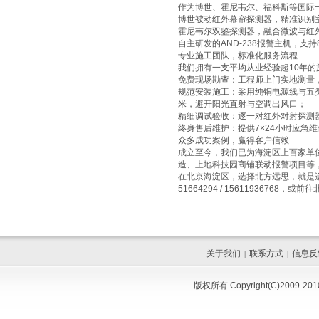
作为博世、霍尼韦尔、福科斯等国际
博世被动红外幕帘探测器，精准识别
霍尼韦尔双鉴探测器，融合微波与红
自主研发的AND-238报警主机，
专业施工团队，标准化服务流程
我们拥有一支平均从业经验超10年
‌免费现场勘查‌：工程师上门实地测
‌规范安装施工‌：采用纯铜电源线与五
米，避开阳光直射与空调出风口；
‌精细调试验收‌：逐一对红外对射探
‌终身售后维护‌：提供7×24小时
众多成功案例，赢得客户信赖
成立至今，我们已为海淀区上百家单
造、上地科技园商铺联动报警项目等
在北京海淀区，选择北方远思，就是选
51664294 / 15611936
关于我们
联系方式
信息反
|
|
版权所有 Copyright(C)200