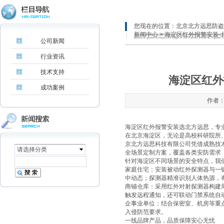
您现在的位置：
北京北方远思防盗
新闻中心
> 海淀区红外报警安装
公司新闻
行业资讯
技术支持
海淀区红外
成功案例
作者：
海淀区红外报警安装选北方远思，专
在北京海淀区，无论是高校科研院所
京北方远思科技有限公司‌凭借成熟
请选择分类
全场景定制方案，覆盖各类安防需求
针对海淀区不同场景的安全特点，我
‌家庭住宅‌：安装被动红外探测器与
中动态；探测器精准识别人体热源，
‌商铺仓库‌：采用红外对射探测器构
触发远程通知，还可联动门禁系统自
‌企事业单位‌：结合保密室、机房等
入侵防范要求。
一线品牌产品，品质保障安心无忧